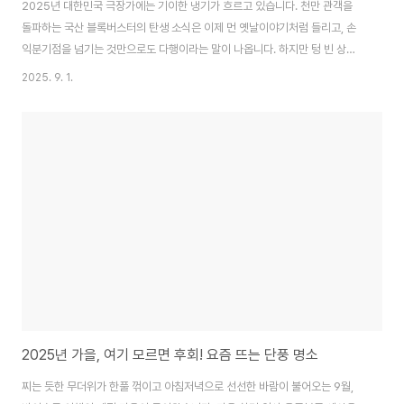
2025년 대한민국 극장가에는 기이한 냉기가 흐르고 있습니다. 천만 관객을
돌파하는 국산 블록버스터의 탄생 소식은 이제 먼 옛날이야기처럼 들리고, 손
익분기점을 넘기는 것만으로도 다행이라는 말이 나옵니다. 하지만 텅 빈 상영
관의 싸늘함 속에서, 유독 한 작품만큼은 이례적인 열기로 들끓고 있습니다. 바
2025. 9. 1.
로 일본 애니메이션 '귀멸의 칼날: 무한성편'입니다. 한국 영화는 외면하면서 특
정 애니메이션에는 열광하는 지금의 현상. 이는 단순히 '일본 애니가 인기가 많
다'는 말로 설명할 수 없는, 현재 한국 영화 산업이 처한 위기의 본질과 나아가
야 할 방향을 명확하게 보여주는 중요한 바로미터입니다. 오늘 이 글에서는 그
냉기와 열기의 원인을 깊이 파고들어 보겠습니다.1. 텅 빈 상영관, 한국 영화는
왜 위기인가?한국 영화..
2025년 가을, 여기 모르면 후회! 요즘 뜨는 단풍 명소
찌는 듯한 무더위가 한풀 꺾이고 아침저녁으로 선선한 바람이 불어오는 9월,