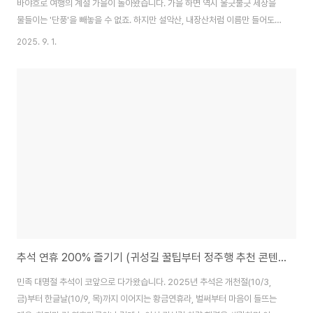
바야흐로 여행의 계절 가을이 돌아왔습니다. 가을 하면 역시 울긋불긋 세상을
물들이는 '단풍'을 빼놓을 수 없죠. 하지만 설악산, 내장산처럼 이름만 들어도
주차 전쟁이 떠오르는 유명한 곳들은 자칫 단풍보다 사람 구경만 하다 돌아오
2025. 9. 1.
기 십상입니다. 그래서 준비했습니다. 남들 다 가는 곳 말고, SNS에 올리면 "여
기 어디야?"라는 질문을 받을 수 있는, 그러면서도 가을의 정취는 오롯이 느낄
수 있는 '요즘 뜨는' 단풍 명소 세 곳. 2025년 가을, 후회 없는 선택이 될 특별
한 단풍 여행지를 지금 바로 소개해 드립니다.1. 붉은 단풍은 이제 그만, 순백의
가을을 만나다 '인제 자작나무숲'가을 단풍이 붉은색이나 노란색뿐이라는 편견
을 깨주..
추석 연휴 200% 즐기기 (귀성길 꿀팁부터 정주행 추천 콘텐츠까지)
민족 대명절 추석이 코앞으로 다가왔습니다. 2025년 추석은 개천절(10/3,
금)부터 한글날(10/9, 목)까지 이어지는 황금연휴라, 벌써부터 마음이 들뜨는