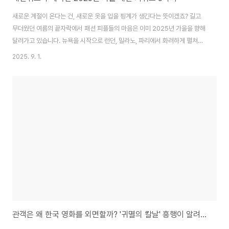
새로운 계절이 온다는 건, 새로운 옷을 입을 핑계가 생긴다는 뜻이겠죠? 길고
무더웠던 여름의 끝자락에서 패션 피플들의 마음은 이미 2025년 가을을 향해
달려가고 있습니다. 뉴욕을 시작으로 런던, 밀라노, 파리에서 화려하게 펼쳐졌
던 2025 F/W(가을/겨울) 패션위크는 다가올 계절의 유행을 미리 엿볼 수 있
2025. 9. 1.
는 가장 확실한 나침반입니다. 수많은 디자이너가 런웨이 위에 쏟아낸 수천 가
지의 룩 속에서, 올가을 당신의 옷장을 책임질 5가지 핵심 키워드를 지금부터
알기 쉽게 소개해 드립니다.1. '조용한 럭셔리'의 진화, 케이프 & 스카프 디테일
지난 몇 년간 패션계를 지배했던 '조용한 럭셔리(Quiet Luxury)' 트렌드는
2025년 가을, 한 단계 더 진화한 모습으로 나타났습니다. 로고를 드러내지 않
는 대..
관객은 왜 한국 영화를 외면할까? '귀멸의 칼날' 흥행이 알려주는 것들