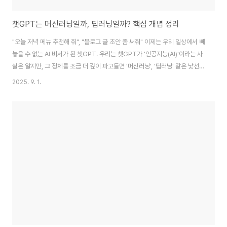
챗GPT는 머신러닝일까, 딥러닝일까? 핵심 개념 정리
"오늘 저녁 메뉴 추천해 줘", "블로그 글 초안 좀 써줘" 이제는 우리 일상에서 빼
놓을 수 없는 AI 비서가 된 챗GPT. 우리는 챗GPT가 '인공지능(AI)'이라는 사
실은 알지만, 그 정체를 조금 더 깊이 파고들면 '머신러닝', '딥러닝' 같은 낯선
용어들과 마주하게 됩니다. 과연 챗GPT는 머신러닝일까요, 딥러닝일까요? 아
2025. 9. 1.
니면 둘 다일까요? 이 질문에 대한 답을 찾아가는 과정은, 단순히 챗GPT의 정
체를 아는 것을 넘어 현대 AI 기술의 핵심적인 두 갈래를 가장 명확하게 이해하
는 지름길이 될 것입니다. 지금부터 인공지능의 가장 큰 개념부터 차근차근 핵
심만 짚어드리겠습니다.1. 가장 큰 개념, 기계에게 학습 능력을 주는 '머신러
닝'머신러닝(Machine Learning, 기계 학습)은 말 그대로 기계..