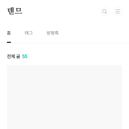
본문 바로가기
덴므
홈
태그
방명록
전체 글
55