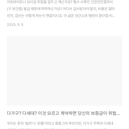
아르바이트나 요식업 취업을 앞두고 계신가요? 필수 서류인 건강진단결과서
(구 보건증) 발급 때문에 막막하신가요? 어디서 검사받아야 할지, 비용은 얼마
인지, 검사는 어떻게 하는지 헷갈리시죠. 이 글은 보건소와 병원의 장단점 비교
부터 검사 과정의 현실 후기, 그리고 클릭 몇 번으로 끝내는 온라인 발급 방법까
2025. 9. 5.
지 완벽하게 정리했습니다. 당신의 시간과 비용을 확실하게 아껴줄 정보를 확
인하세요.1. 첫 단추부터 난관: 보건소냐 병원이냐, 그것이 문제로다"내일부터
출근하세요!" 합격의 기쁨도 잠시, 사장님의 한마디가 머릿속을 복잡하게 만듭
니다. "아, 건강진단결과서(구 보건증) 가져오셔야 해요." 요식업에 발을 들이기
위한 첫 관문이지만, 막상 닥치면 어디서부터 시작해야 할지 막막합니다. 가장
먼저 해결해야 할 문제는..
다가구? 다세대? 이것 모르고 계약하면 당신의 보증금이 위험합니다
우리는 흔히 '빌라'나 '원룸'이라고 뭉뚱그려 부르지만, 다가구 주택과 다세대