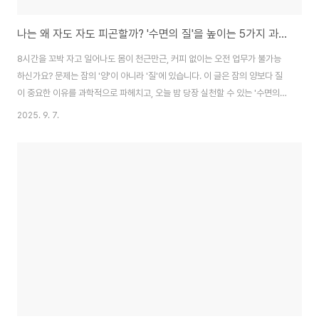
나는 왜 자도 자도 피곤할까? '수면의 질'을 높이는 5가지 과학적 방법
8시간을 꼬박 자고 일어나도 몸이 천근만근, 커피 없이는 오전 업무가 불가능
하신가요? 문제는 잠의 '양'이 아니라 '질'에 있습니다. 이 글은 잠의 양보다 질
이 중요한 이유를 과학적으로 파헤치고, 오늘 밤 당장 실천할 수 있는 '수면의
질' 향상 비법 5가지를 구체적으로 제시합니다. 만성피로와 작별하고 싶다면
2025. 9. 7.
반드시 끝까지 읽어보세요. 당신의 아침이 달라집니다.1. 잠들기 전 환경 설계:
뇌의 '수면 스위치'를 켜는 빛과 온도의 과학우리는 흔히 잠을 정신적인 활동으
로만 생각하지만, 사실 수면은 우리 몸, 특히 뇌가 정교한 생화학적 과정을 통해
진입하는 상태입니다. 잠들기 전 어떤 환경을 만들어 주느냐에 따라 뇌가 수면
모드로 원활하게 전환될 수도, 혹은 밤새 각성 상태와 얕은 잠 사이를 오갈 수도
있습니..