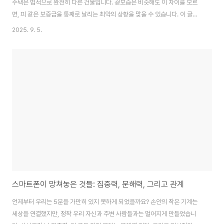
주택은 법적으로 완전히 다른 건물입니다. 겉모습은 비슷해도 이 차이를 모르
면, 피 같은 보증금을 통째로 날리는 최악의 상황을 맞을 수 있습니다. 이 글은
복잡한 주택 용어의 차이점과 그 속에 숨겨진 현실적인 위험, 그리고 내 돈을 지
2025. 9. 5.
키기 위해 반드시 확인해야 할 핵심 포인트를 날카롭게 파헤칩니다. 계약서에
서명하기 전 반드시 읽어보세요.1. 주인이 한 명이냐 여러 명이냐: 다가구와 다
세대의 치명적 차이와 '폭탄 돌리기'부동산 계약서를 앞에 두면 누구나 머리가
아픕니다. 특히 사회초년생이나 신혼부부가 주로 찾는 동네의 '빌라'들은 그놈
이 그놈 같습니다. 빨간 벽돌로 지어진 4층짜리 건물. 그런데 어떤 건물은 '다
가구'라 하고, ..
스마트폰이 망쳐놓은 것들: 집중력, 문해력, 그리고 관계
언제부터 우리는 5분을 가만히 있지 못하게 되었을까요? 손안의 작은 기계는
세상을 연결했지만, 정작 우리 자신과 주변 사람들과는 멀어지게 만들었습니