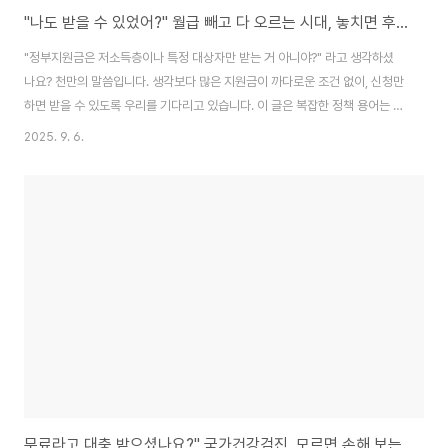
"나도 받을 수 있었어?" 월급 빼고 다 오르는 시대, 놓치면 후회하는 정부지원금 5가지
"정부지원금은 저소득층이나 특정 대상자만 받는 거 아니야?" 라고 생각하셨
나요? 천만의 말씀입니다. 생각보다 많은 지원금이 까다로운 조건 없이, 신청만
하면 받을 수 있도록 우리를 기다리고 있습니다. 이 글은 복잡한 정책 용어는 싹
걷어내고, 평범한 직장인, 1인 가구, 청년, 중장년 누구나 지금 당장 신청할 수
2025. 9. 6.
있는 '숨은 정부지원금' 5가지를 2025년 최신 정보 기준으로 완벽하게 정리
했습니다. 당신의 통장에 현금을 더해 줄 꿀 정보를 놓치지 마세요.1. K-패스:
매일 타는 버스, 지하철 요금 최대 53% 돌려받기가장 먼저 소개할 지원금은
'혜택'이라는 말이 더 잘 어울리는 K-패스입니다. 2024년 5월부터 기존 알뜰
교통카드가 더욱 편리하게 업그레이드된 제도로, 매일 대중교통으로 출퇴근하
는 직장인..
무료라고 대충 받으셨나요?" 국가건강검진, 모르면 손해 보는 똑똑한 활용법 총정리