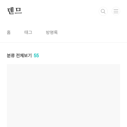
본문 바로가기
덴므
홈
태그
방명록
분류 전체보기
55