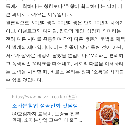
들에게 '착하다'는 칭찬보다 '취향이 확실하다'는 말이 더
큰 의미로 다가오는 이유입니다.
결론적으로, 90년대생과 00년대생은 단지 10년의 차이가
아닌, 아날로그와 디지털, 집단과 개인, 성장과 의미라는
전혀 다른 시대를 관통하며 각자 다른 생존의 문법을 체득
한 별개의 세대입니다. 어느 한쪽이 맞고 틀린 것이 아닌,
서로가 살아온 세상이 달랐을 뿐입니다. 'MZ'라는 편리하
고 폭력적인 꼬리표를 떼어내고, 서로의 다름을 이해하려
는 노력을 시작할 때, 비로소 우리는 진짜 '소통'을 시작할
수 있을 것입니다.
https://www.matzzim.co.kr/
광고
소자본창업 성공신화 맛찜랭킹
매출걱정NO고수익 소자본창
50호점까지 교육비, 보증금 전부
업
면제! 소자본창업 고수익 매출구조
광고 실행사 대표가 직접 운영하는