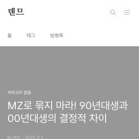
본문 바로가기
덴므
홈
태그
방명록
카테고리 없음
MZ로 묶지 마라! 90년대생과
00년대생의 결정적 차이
by 덴므
2025. 9. 1.