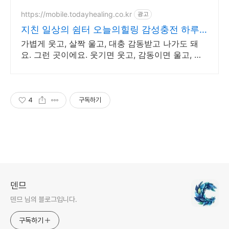
브랜드, 공격적인 마케팅 진행
https://mobile.todayhealing.co.kr
광고
지친 일상의 쉼터 오늘의힐링 감성충전 하루 5
분 힐링타임
가볍게 웃고, 살짝 울고, 대충 감동받고 나가도 돼
요. 그런 곳이에요. 웃기면 웃고, 감동이면 울고, 아
니면 그냥 눕고 가세요.
4
구독하기
덴므
덴므 님의 블로그입니다.
구독하기