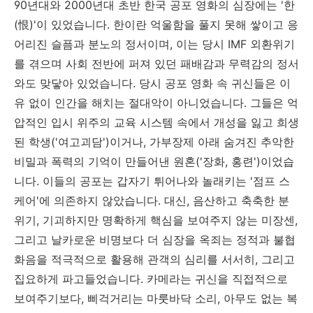
90년대와 2000년대 초반 한국 공포 영화의 심장에는 '한
(恨)'이 있었습니다. 한이란 억울함을 풀지 못해 쌓이고 응
어리진 슬픔과 분노의 정서이며, 이는 당시 IMF 외환위기
를 겪으며 사회 전반에 퍼져 있던 패배감과 무력감의 정서
와도 맞닿아 있었습니다. 당시 공포 영화 속 귀신들은 이
유 없이 인간을 해치는 절대악이 아니었습니다. 그들은 억
압적인 입시 위주의 교육 시스템 속에서 개성을 잃고 희생
된 학생('여고괴담')이거나, 가부장제 아래 숨겨진 추악한
비밀과 폭력의 기억이 만들어낸 원혼('장화, 홍련')이었습
니다. 이들의 공포는 갑자기 튀어나와 놀래키는 '점프 스
케어'에 의존하지 않았습니다. 대신, 음산하고 축축한 분
위기, 기괴하지만 명확하게 핵심을 보여주지 않는 미장센,
그리고 날카로운 비명보다 더 심장을 옥죄는 정적과 불협
화음을 적극적으로 활용해 관객의 심리를 서서히, 그리고
집요하게 파고들었습니다. 카메라는 귀신을 직접적으로
보여주기보다, 삐걱거리는 마룻바닥 소리, 아무도 없는 복