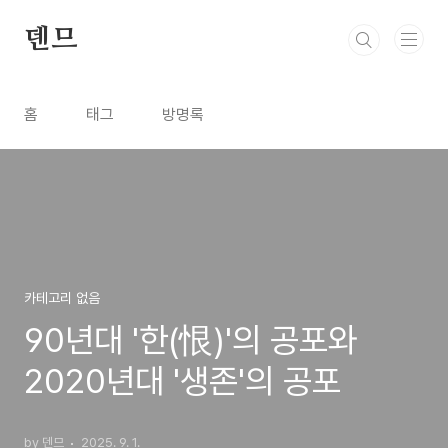
본문 바로가기
덴므
홈
태그
방명록
카테고리 없음
90년대 '한(恨)'의 공포와
2020년대 '생존'의 공포
by 덴므
2025. 9. 1.