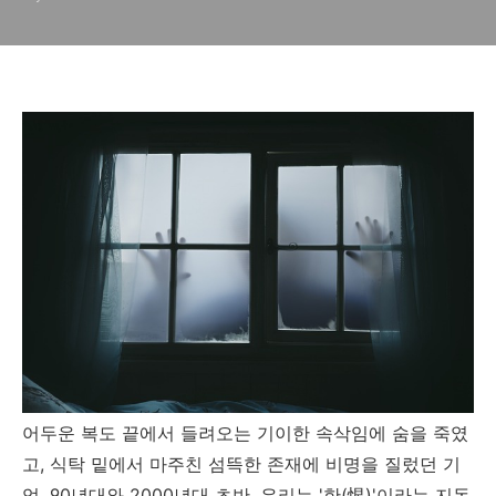
어두운 복도 끝에서 들려오는 기이한 속삭임에 숨을 죽였
고, 식탁 밑에서 마주친 섬뜩한 존재에 비명을 질렀던 기
억. 90년대와 2000년대 초반, 우리는 '한(恨)'이라는 지독