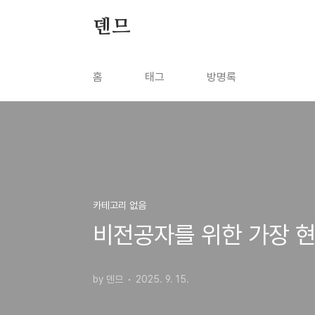
본문 바로가기
덴므
홈
태그
방명록
카테고리 없음
비전공자를 위한 가장 현
by 덴므
2025. 9. 15.